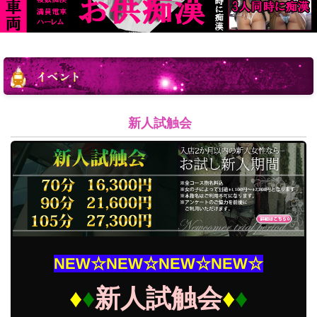
イベ
新人試触会
NEW☆NEW☆NEW☆NEW☆
♦
♦
新人試触会
♦
♦