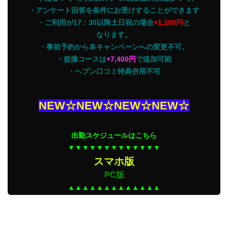
・アンケート回答を条件にお受けすることができます
・ご利用が17：30以降土日祝の場合
+1,100円
と
なります。
・事前予約から本キャンペーンへの変更不可。
・盗撮コースは
+7,400円
で追加可能
・ヘブン口コミ特典併用不可
NEW☆NEW☆NEW☆NEW☆
出勤スケジュールはこちら
▼▼▼▼▼▼▼▼▼▼▼▼▼
スマホ版
PC版
▲▲▲▲▲▲▲▲▲▲▲▲▲