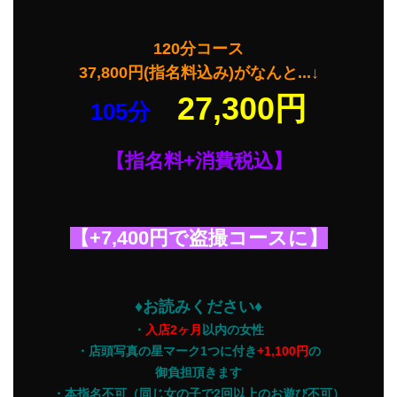
120分コース
37,800円(指名料込み)がなんと...↓
27,300円
105分
【
指名料+消費税込
】
【+7,400円で盗撮コースに】
♦お読みください♦
・
入店2ヶ月
以内の女性
・店頭写真の星マーク1つに付き
+1,100円
の
御負担頂きます
・本指名不可（同じ女の子で2回以上のお遊び不可）